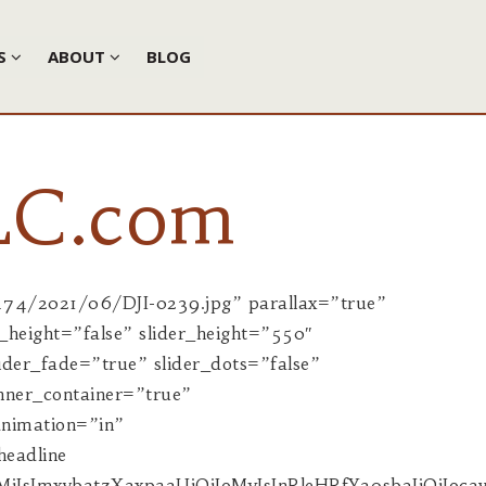
ES
ABOUT
BLOG
LC.com
yBncmF0ZWZ1bCBmb3IgaXRzIGFnZW50cyBhbmQgc3BlY2lhbGlzdHMgYmVjYXVzZSB0aGV5IHNoYXJlIHRoZXNlIHF1YWxpdGllcyBhbmQgQ29tcGFueSB2aXNpb24gb2Ygc3RyYWlnaHQsIGhvbmVzdCBjb2xsYWJvcmF0aW9uIHdpdGggY3VzdG9tZXJzIGFuZCBjbGllbnRzLlxuXG5BdCBHYXRld2F5IExhbmQgJmFtcDsgSG9tZSB3ZSByZWNvZ25pemUgdGhhdCBsYW5kIG93bmVyc2hpcCBhbmQgcHJvcGVydHkgcmlnaHRzIGFyZSBvbmUgb2YgdGhlIG1hbnkgcGlsbGFycyBvZiBvdXIgY291bnRyeVx1MjAxOXMgZnJlZWRvbS4gVGhlcmVmb3JlLCB3ZSB2YWx1ZSBsYW5kIGZvciB0aGUgcHJvZHVjZSBpdCBjcmVhdGVzLCBhY3Rpdml0aWVzIHdlIGVuam95LCBhbmQgZm9yIHRoZSBpbmRlcGVuZGVuY2UgdGhhdCBydXJhbCBsaXZpbmcgcHJvdmlkZXMuXG5cbldlIHdpbGwgYWx3YXlzIGVuam95IGludHJvZHVjaW5nIG90aGVycyB0byB0aGUgdHJhbnF1aWxpdHkgYW5kIHJlbGF4YXRpb24gb2YgdGhlIFx1MjAxY2NvdW50cnkgd2F5IG9mIGxpZmUuXHUyMDFkXG5cblRoZSBibGVzc2luZ3Mgd2UgaGF2ZSBiZWVuIHByb3ZpZGVkIGdpdmUgdXMgYWxsIGhlcmUgYXQgR2F0ZXdheSBMYW5kICZhbXA7IEhvbWUgdGhlIGtub3dsZWRnZSwgbW90aXZhdGlvbiBhbmQgY2FwYWNpdHkgdG8gc2hhcmUgdGhlbSB3aXRoIHlvdS4gSWYgeW91IGFyZSBzZWVraW5nIHRvIGJ1eSBvciBzZWxsIHJlYWwgZXN0YXRlLCBubyBtYXR0ZXIgdGhlIHRpbWVsaW5lLCB0byBmaW5kIGEgd2Vla2VuZCBwbGFjZSBvciBwZXJtYW5lbnQgcmVzaWRlbmNlIFx1MjAxMyBsYXJnZSBvciBzbWFsbCBmb3IgZmFybWluZywgZmlzaGluZywgaHVudGluZyBvciBqdXN0IGJpcmQgd2F0Y2hpbmcsIHlvdXIgZ29hbHMgYXJlIG91ciBnb2FscyBhbmQgd2Ugd291bGQgYmUgdGhhbmtmdWwgdG8gYmUgeW91ciBcdTIwMWNnYXRld2F5XHUyMDFkIHRvIGFjaGlldmUgdGhlbS4iLCJpZCI6IiIsIl90eXBlIjoidGV4dCIsImVsZW1lbnRzIjpbXSwiY2xhc3MiOiJjcy10YS1qdXN0aWZ5Iiwic3R5bGUiOiIiLCJleHRyYSI6IiBjbGFzcz1cImNzLXRhLWp1c3RpZnlcIiJ9″][/cs_column][/cs_row][/cs_section][cs_section bg_type=”color” bg_color=”hsl(0, 0%, 100%)” parallax=”false” slider_fullscreen=”false” slider_show_on_mobile=”true” slider_center_content=”false” slider_manual_height=”false” slider_height=”550″ slider_speed=”1000″ slider_autoplay_speed=”5000″ slider_autoplay=”true” slider_arrows=”false” slider_fade=”true” slider_dots=”false” bg_image_anchor=”center” style=”margin: 0px;padding: 45px 0px;”][cs_row inner_container=”true” marginless_columns=”false” style=”margin: 0px auto;padding: 0px;”][cs_column fade=”false” fade_animation=”in” fade_animation_offset=”45px” fade_duration=”750″ type=”1/1″ class=”cs-ta-center” style=”padding: 0px;”][cs_custom_headline data=”eyJjb250ZW50IjoiRmVhdHVyZWQgTGlzdGluZ3MiLCJsZXZlbCI6ImgzIiwibG9va3NfbGlrZSI6ImgzIiwidGV4dF9jb2xvciI6IiIsImFjY2VudCI6ImZhbHNlIiwiaWQiOiIiLCJfdHlwZSI6ImN1c3RvbS1oZWFkbGluZSIsImVsZW1lbnRzIjpbXSwiY2xhc3MiOiJtdG4iLCJzdHlsZSI6InRleHQtdHJhbnNmb3JtOm5vbmU7IiwiZXh0cmEiOiIgY2xhc3M9XCJtdG5cIiBzdHlsZT1cInRleHQtdHJhbnNmb3JtOm5vbmU7XCIifQ==”][cs_raw_content data=”eyJ0ZXh0X3NpemUiOiIiLCJ0ZXh0X2NvbG9yIjoiIiwiY29udGVudCI6IltzaG93Y2FzZWlkeF9ob3RzaGVldCBuYW1lPVwiaG9tZS1wYWdlXCJdIiwiaWQiOiIiLCJfdHlwZSI6InJhdy1jb250ZW50IiwiZWxlbWVudHMiOltdLCJjbGFzcyI6IiIsInN0eWxlIjoiIiwiZXh0cmEiOiIifQ==”][/cs_column][/cs_row][/cs_section][cs_section bg_type=”image” bg_image=”https://crop-v3.agentfirecdn.com/gatewaylandandhomellc.com/wp-content/uploads/sites/316/2017/06/texture.jpg-N.jpg” parallax=”true” slider_fullscreen=”false” slider_show_on_mobile=”true” slider_center_content=”false” slider_manual_height=”false” slid