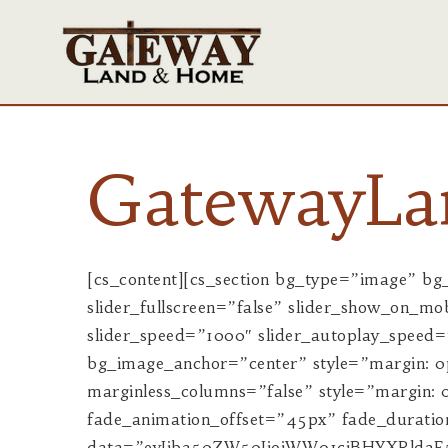
GatewayL
[cs_content][cs_section bg_type=”image” bg_image=”https://assets.agentfire3.com/uploads/sites/1474/2021/06/DJI-0239.jpg” parallax=”true” slider_fullscreen=”false” slider_show_on_mobile=”true” slider_center_content=”false” slider_manual_height=”false” slider_height=”550″ slider_speed=”1000″ slider_autoplay_speed=”5000″ slider_autoplay=”true” slider_arrows=”false” slider_fade=”true” slider_dots=”false” bg_image_anchor=”center” style=”margin: 0px;padding: 45px 0px 0px;min-height:400px;”][cs_row inner_container=”true” marginless_columns=”false” style=”margin: 0px auto;padding: 0px;”][cs_column fade=”false” fade_animation=”in” fade_animation_offset=”45px” fade_duration=”750″ type=”1/1″ style=”padding: 0px;”][cs_custom_headline data=”eyJjb250ZW50IjoiWW91ciBHYXRld2F5IHRvIENvdW50cnkgTGl2aW5nLi4uIiwibGV2ZWwiOiJoMiIsImxvb2tzX2xpa2UiOiJoMyIsInRleHRfY29sb3IiOiJoc2woMCwgOCUsIDg1JSkiLCJhY2NlbnQiOiJmYWxzZSIsImlkIjoiIiwiX3R5cGUiOiJjdXN0b20taGVhZGxpbmUiLCJlbGVtZW50cyI6W10sImNsYXNzIjoiY3MtdGEtY2VudGVyIG1ibSIsInN0eWxlIjoiY29sb3I6IGhzbCgwLCA4JSwgODUlKTtsZXR0ZXItc3BhY2luZzowcHg7Zm9udC13ZWlnaHQ6MTAwOyIsImV4dHJhIjoiIGNsYXNzPVwiY3MtdGEtY2VudGVyIG1ibVwiIHN0eWxlPVwiY29sb3I6IGhzbCgwLCA4JSwgODUlKTtsZXR0ZXItc3BhY2luZzowcHg7Zm9udC13ZWlnaHQ6MTAwO1wiIn0=”][/cs_column][/cs_row][cs_row inner_container=”true” marginless_columns=”false” class=”cs-ta-center” style=”margin: 0px auto;padding: 0px;max-width:700px;”][cs_column fade=”false” fade_animation=”in” fade_animation_offset=”45px” fade_duration=”750″ type=”1/1″ style=”padding: 0px;”][cs_raw_content data=”eyJ0ZXh0X3NpemUiOiIiLCJ0ZXh0X2NvbG9yIjoiIiwiY29udGVudCI6IjxkaXYgY2xhc3M9XCJhZ2VudGZpcmUtbWFwXCIgbWFwLXN2Zz1cImdhdGV3YXlob21lYW5kbGFubmRcIiBpZS1oZWlnaHQ9XCI4OTRcIj48XC9kaXY+XG4iLCJpZCI6IiIsIl90eXBlIjoicmF3LWNvbnRlbnQiLCJlbGVtZW50cyI6W10sImNsYXNzIjoiIiwic3R5bGUiOiIiLCJleHRyYSI6IiJ9″][/cs_column][/cs_row][cs_row inner_container=”true” marginless_columns=”false” style=”margin: 0px auto;padding: 0px;”][cs_column fade=”false” fade_animation=”in” fade_animation_offset=”45px” fade_duration=”750″ type=”1/1″ style=”padding: 0px;”][cs_raw_content data=”eyJ0ZXh0X3NpemUiOiIiLCJ0ZXh0X2NvbG9yIjoiIiwiY29udGVudCI6IltzaG93Y2FzZWlkeF9zZWFyY2ggYmFja2dyb3VuZD1cIjI1NSwyNTUsMjU1LDAuNVwiIHBhZGRpbmc9XCIyMFwiIHJhZGl1cz1cIjVcIl0iLCJpZCI6IiIsIl90eXBlIjoicmF3LWNvbnRlbnQiLCJlbGVtZW50cyI6W10sImNsYXNzIjoiYWZxcy1zbGlkZXIgYWZxcy1zbGlkZXItbWFpbiBtYm0iLCJzdHlsZSI6IiIsImV4dHJhIjoiIGNsYXNzPVwiYWZxcy1zbGlkZXIgYWZxcy1zbGlkZXItbWFpbiBtYm1cIiJ9″][/cs_column][/cs_row][/cs_section][cs_section bg_type=”image” bg_image=”https://assets.agentfire3.com/uploads/sites/1474/2016/02/home-blog-bg-1920.jpg” parallax=”true” slider_fullscreen=”false” slider_show_on_mobile=”true” slider_center_content=”false” slider_manual_height=”false” slider_height=”550″ slider_speed=”1000″ slider_autoplay_speed=”5000″ slider_autoplay=”true” slider_arrows=”false” slider_fade=”true” slider_dots=”false” bg_image_anchor=”center” style=”margin: 0px;padding: 2em 0px 0px;”][cs_row inner_container=”true” marginless_columns=”false” style=”margin: 0px auto;padding: 0px;”][cs_column fade=”false” fade_anima