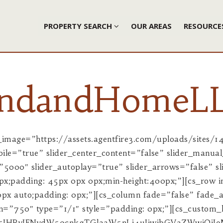
PROPERTY SEARCH
OUR AREAS
RESOURC
andandHomeL
tion=”in” fade_animation_offset=”45px” fade_duration=”750″ type=”1/1″ class=”cs-ta-center” style=”padding: 0px;”][cs_custom_headline data=”eyJjb250ZW50IjoiRmVhdHVyZWQgQXJlYXMiLCJsZXZlbCI6ImgzIiwibG9va3NfbGlrZSI6ImgzIiwidGV4dF9jb2xvciI6IiIsImFjY2VudCI6ImZhbHNlIiwiaWQiOiIiLCJfdHlwZSI6ImN1c3RvbS1oZWFkbGluZSIsImVsZW1lbnRzIjpbXSwiY2xhc3MiOiJjcy10YS1jZW50ZXIgbXRtIiwic3R5bGUiOiJ0ZXh0LXRyYW5zZm9ybTpub25lOyIsImV4dHJhIjoiIGNsYXNzPVwiY3MtdGEtY2VudGVyIG10bVwiIHN0eWxlPVwidGV4dC10cmFuc2Zvcm06bm9uZTtcIiJ9″][cs_text data=”eyJjb250ZW50IjoiW2RvX3dpZGdldCBpZD1cImFyZWEtd2lkZ2V0LTNcIiB0aXRsZT1cImZhbHNlXCJdIiwiaWQiOiIiLCJfdHlwZSI6InRleHQiLCJlbGVtZW50cyI6W10sImNsYXNzIjoiIiwic3R5bGUiOiIiLCJleHRyYSI6IiJ9″][/cs_column][/cs_row][/cs_section][cs_section bg_type=”none” parallax=”false” slider_fullscreen=”false” slider_show_on_mobile=”true” slider_center_content=”false” slider_manual_height=”false” slider_height=”550″ slider_speed=”1000″ slider_autoplay_speed=”5000″ slider_autoplay=”true” slider_arrows=”false” slider_fade=”true” slider_dots=”false” bg_image_anchor=”center” style=”margin: 0px;padding: 45px 0px;”][cs_row inner_container=”true” marginless_columns=”false” style=”margin: 0px auto;padding: 30px 0px 0px;”][cs_column fade=”false” fade_animation=”in” fade_animation_offset=”45px” fade_duration=”750″ type=”1/3″ class=”cs-ta-center” style=”padding: 0px;”][cs_image data=”eyJpbWFnZV9zdHlsZSI6Im5vbmUiLCJzcmMiOiJodHRwczpcL1wvZ2F0ZXdheWxhbmRhbmRob21lbGxjLmFnZW50ZmlyZTQuY29tXC93cC1jb250ZW50XC91cGxvYWRzXC9zaXRlc1wvMzE2XC8yMDE2XC8wM1wvZ2F0ZXdheS1sb2dvLTQwMC5wbmciLCJhbHQiOiIiLCJsaW5rIjoiZmFsc2UiLCJocmVmIjoiIyIsImhyZWZfdGl0bGUiOiIiLCJocmVmX3RhcmdldCI6ImZhbHNlIiwiaW5mbyI6Im5vbmUiLCJpbmZvX3BsYWNlIjoidG9wIiwiaW5mb190cmlnZ2VyIjoiaG92ZXIiLCJpbmZvX2NvbnRlbnQiOiIiLCJ3aWR0aCI6IiIsImhlaWdodCI6IiIsImZpdCI6ImZhbHNlIiwiZmlsdGVyIjoiIiwic2VwaWFfdGhyZXNob2xkIjowLCJjb2xvciI6IiIsImlkIjoiIiwiX3R5cGUiOiJpbWFnZSIsImVsZW1lbnRzIjpbXSwiY29udGVudCI6IiIsImNsYXNzIjoiIiwic3R5bGUiOiJ3aWR0aDoxODdweDsiLCJleHRyYSI6IiBzdHlsZT1cIndpZHRoOjE4N3B4O1wiIn0=”][cs_image data=”eyJpbWFnZV9zdHlsZSI6Im5vbmUiLCJzcmMiOiJodHRwczpcL1wvZ2F0ZXdheWxhbmRhbmRob21lbGxjLmNvbVwvd3AtY29udGVudFwvdXBsb2Fkc1wvc2l0ZXNcLzMxNlwvMjAxNlwvMDlcL2NsYXJrc3ZpbGxlLWhvbWVwYWdlLVBIT0xERVIuanBnIiwiYWx0IjoiIiwibGluayI6ImZhbHNlIiwiaHJlZiI6IiMiLCJocmVmX3RpdGxlIjoiIiwiaHJlZl90YXJnZXQiOiJmYWxzZSIsImluZm8iOiJub25lIiwiaW5mb19wbGFjZSI6InRvcCIsImluZm9fdHJpZ2dlciI6ImhvdmVyIiwiaW5mb19jb250ZW50IjoiIiwid2lkdGgiOiIiLCJoZWlnaHQiOiIiLCJmaXQiOiJmYWxzZSIsImZpbHRlciI6IiIsInNlcGlhX3RocmVzaG9sZCI6MCwiY29sb3IiOiIiLCJpZCI6IiIsIl90eXBlIjoiaW1hZ2UiLCJlbGVtZW50cyI6W10sImNvbnRlbnQiOiIiLCJjbGFzcyI6IiIsInN0eWxlIjoiIiwiZXh0cmEiOiIifQ==”][/cs_column][cs_column fade=”false” fade_animation=”in” fade_animation_offset=”45px” fade_duration=”750″ type=”2/3″ style=”padding: 0px;”][cs_text data=”eyJjb250ZW50IjoiW2Ryb3BjYXBdR1tcL2Ryb3BjYXBdYXRld2F5IExhbmQgJmFtcDsgSG9tZSBpcyBhIGZ1bGwgc2VydmljZSByZWFsIGVzdGF0ZSBjb21wYW55IHdoaWNoIHNwZWNpYWxpemVzIGluIGZhcm1zLCByZWNyZWF0aW9uYWwgbGFuZCwgaW52ZXN0bWVudCBwcm9wZXJ0aWVzIGFuZCBjb3VudHJ5IGhvbWVzLiBPdXIgbGFuZCBhbmQgaG9tZSBzcGVjaWFsaXN0cyBzZXJ2ZSB0aGUgU3QuIExvdWlzIG1ldHJvcG9saXRhbiBhcmVhLCBlYXN0IGNlbnRyYWwgYW5kIG5vcnRoZWFzdGVybiBNaXNzb3VyaS4gT3VyIGFnZW50cyBhbmQgc3BlY2lhbGlzdHMga2VlcCB0aGUgY2xpZW50XHUyMDE5cyBpbnRlcmVzdHMgYXMgdGhlaXIgbnVtYmVyIG9uZSBwcmlvcml0eSB3aXRoIGF0dGVudGlvbiB0byBkZXRhaWwgZm9yIGJvdGggYnV5ZXJzIGFuZCBzZWxsZXJzLCBiZWZvcmUsIGR1cmluZyBhbmQgYWZ0ZXIgdGhlIHNhbGUuIEdhdGV3YXkgTGFuZCAmYW1wOyBIb21lIGlzIG93bmVkIGFuZCBvcGVyYXRlZCBieSBzaW1wbGUgZm9sa3Mgd2l0aCBhIGNvbW1pdG1lbnQgdG8gd29yayBoYXJkIGZvciB0aGVpciBjbGllbnRzIHdoaWxlIGV4aGliaXRpbmcgaGlnaCBzdGFuZGFyZHMgb2YgZXRoaWNzIGFuZCBpbnRlZ3JpdHkuIEVhY2ggb2YgdGhlaXIgYWdlbnRzIGNvbW1pdHMgdG8gdGhpcyBwaGlsb3NvcGh5IGFuZCBhZ3JlZXMgdGhhdCB0aGVpciBhY3Rpb25zIHdpbGwgYWx3YXlzIHNwZWFrIGxvdWRlciB0aGFuIHRoZWlyIHdvcmRzLiBHYXRld2F5IExhbmQgJmFtcDsgSG9tZSBpc